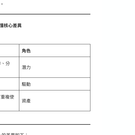
。
表看懂核心差異
角色
作、分
潛力
驅動
可重複使
資產
pt 的差異如下：