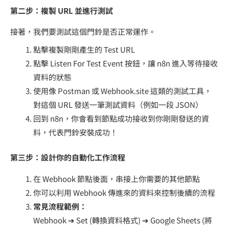
第二步：複製 URL 並進行測試
接著，我們要測試這個門鈴是否正常運作。
點擊複製剛剛產生的 Test URL
點擊 Listen For Test Event 按鈕，讓 n8n 進入等待接收
資料的狀態
使用像 Postman 或 Webhook.site 這類的測試工具，
對這個 URL 發送一筆測試資料（例如一段 JSON）
回到 n8n，你會看到節點成功接收到你剛剛發送的資
料，代表門鈴安裝成功！
第三步：設計你的自動化工作流程
在 Webhook 節點後面，串接上你需要的其他節點
你可以利用 Webhook 傳進來的資料來控制後續的流程
常見流程範例：
Webhook ➔ Set (轉換資料格式) ➔ Google Sheets (將