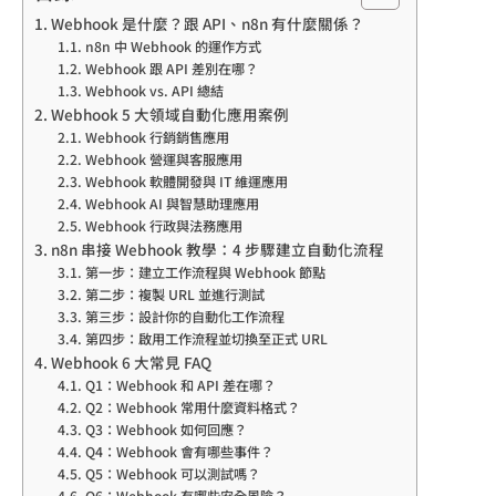
Webhook 是什麼？跟 API、n8n 有什麼關係？
n8n 中 Webhook 的運作方式
Webhook 跟 API 差別在哪？
Webhook vs. API 總結
Webhook 5 大領域自動化應用案例
Webhook 行銷銷售應用
Webhook 營運與客服應用
Webhook 軟體開發與 IT 維運應用
Webhook AI 與智慧助理應用
Webhook 行政與法務應用
n8n 串接 Webhook 教學：4 步驟建立自動化流程
第一步：建立工作流程與 Webhook 節點
第二步：複製 URL 並進行測試
第三步：設計你的自動化工作流程
第四步：啟用工作流程並切換至正式 URL
Webhook 6 大常見 FAQ
Q1：Webhook 和 API 差在哪？
Q2：Webhook 常用什麼資料格式？
Q3：Webhook 如何回應？
Q4：Webhook 會有哪些事件？
Q5：Webhook 可以測試嗎？