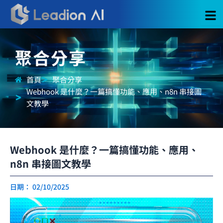
跳
至
主
要
聚合分享
內
容
首頁
聚合分享
Webhook 是什麼？一篇搞懂功能、應用、n8n 串接圖
文教學
Webhook 是什麼？一篇搞懂功能、應用、
n8n 串接圖文教學
日期：
02/10/2025