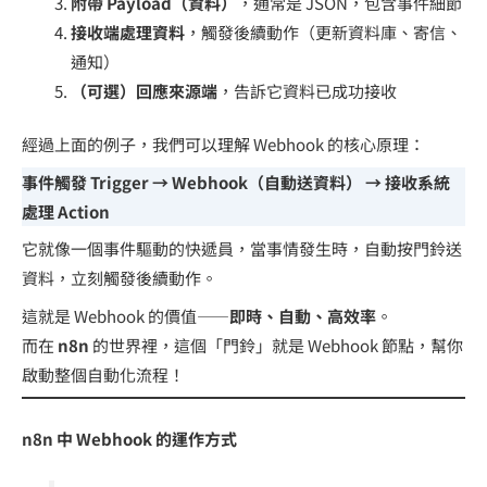
附帶 Payload（資料）
，通常是 JSON，包含事件細節
接收端處理資料
，觸發後續動作（更新資料庫、寄信、
通知）
（可選）回應來源端
，告訴它資料已成功接收
經過上面的例子，我們可以理解 Webhook 的核心原理：
事件觸發 Trigger → Webhook（自動送資料） → 接收系統
處理 Action
它就像一個事件驅動的快遞員，當事情發生時，自動按門鈴送
資料，立刻觸發後續動作。
這就是 Webhook 的價值——
即時、自動、高效率
。
而在
n8n
的世界裡，這個「門鈴」就是 Webhook 節點，幫你
啟動整個自動化流程！
n8n 中 Webhook 的運作方式