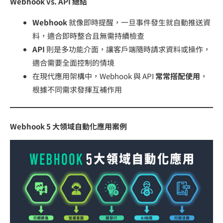
Webhook vs. API 總結
Webhook
就像即時提醒，一旦事件發生就自動推送資
料，適合即時整合且無需持續檢查
API
則是多功能介面，讓客戶端隨時請求資料或操作，
適合需要全面控制的情境
在現代應用架構中，Webhook 與 API
常常搭配使用
，
根據不同需求發揮互補作用
Webhook 5 大領域自動化應用案例