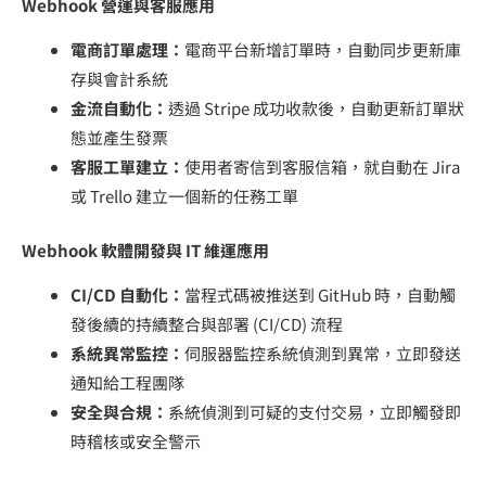
Webhook 營運與客服應用
電商訂單處理：
電商平台新增訂單時，自動同步更新庫
存與會計系統
金流自動化：
透過 Stripe 成功收款後，自動更新訂單狀
態並產生發票
客服工單建立：
使用者寄信到客服信箱，就自動在 Jira
或 Trello 建立一個新的任務工單
Webhook 軟體開發與 IT 維運應用
CI/CD 自動化：
當程式碼被推送到 GitHub 時，自動觸
發後續的持續整合與部署 (CI/CD) 流程
系統異常監控：
伺服器監控系統偵測到異常，立即發送
通知給工程團隊
安全與合規：
系統偵測到可疑的支付交易，立即觸發即
時稽核或安全警示