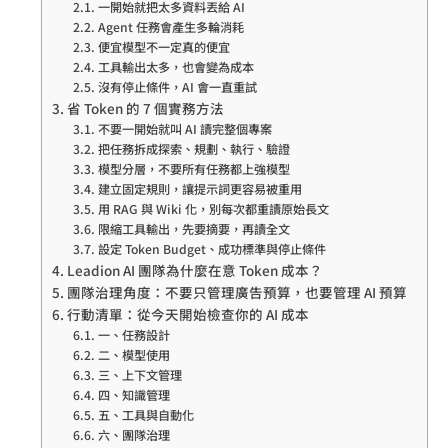
一開始就把太多資料丟給 AI
Agent 任務會產生多輪消耗
便宜模型不一定真的便宜
工具輸出太多，也會變為成本
沒有停止條件，AI 會一直重試
省 Token 的 7 個實務方法
不要一開始就叫 AI 讀完整個專案
把任務拆成探索、規劃、執行、驗證
模型分層，不要所有任務都上強模型
建立固定規則，讓提示詞更容易被重用
用 RAG 與 Wiki 化，別每次都重讀原始長文
限縮工具輸出，先要摘要，再讀全文
設定 Token Budget、成功標準與停止條件
Leadion AI 團隊為什麼在意 Token 成本？
團隊治理角度：不要只管理廣告預算，也要管理 AI 預算
行動清單：從今天開始檢查你的 AI 成本
一、任務設計
二、模型使用
三、上下文管理
四、知識管理
五、工具與自動化
六、團隊治理