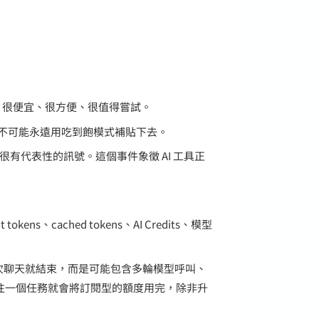
I 很便宜、很方便、很值得嘗試。
就不可能永遠用吃到飽模式補貼下去。
計費，就是一個很有代表性的訊號。這個事件象徵 AI 工具正
 tokens、cached tokens、AI Credits、模型
是一次聊天就結束，而是可能包含多輪模型呼叫、
往往一個任務就會將訂閱型的額度用完，除非升