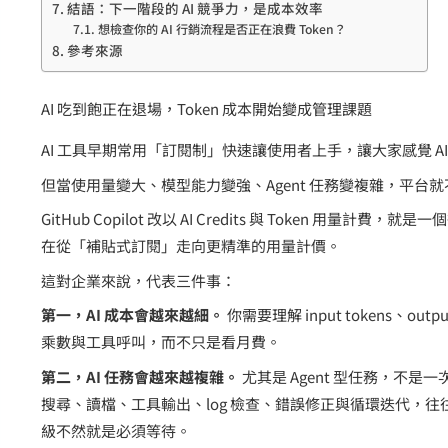
結語：下一階段的 AI 競爭力，是成本效率
想檢查你的 AI 行銷流程是否正在浪費 Token？
參考來源
AI 吃到飽正在退場，Token 成本開始變成管理課題
AI 工具早期常用「訂閱制」快速讓使用者上手，讓大家感覺 A
但當使用量變大、模型能力變強、Agent 任務變複雜，平台
GitHub Copilot 改以 AI Credits 與 Token 用量
在從「補貼式訂閱」走向更精準的用量計價。
這對企業來說，代表三件事：
第一，AI 成本會越來越細。
你需要理解 input tokens、output
乘數與工具呼叫，而不只是看月費。
第二，AI 任務會越來越複雜。
尤其是 Agent 型任務，不
搜尋、讀檔、工具輸出、log 檢查、錯誤修正與循環迭代，
級不然就是必須等待。