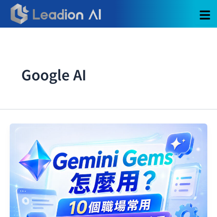
跳
至
主
要
內
容
Google AI