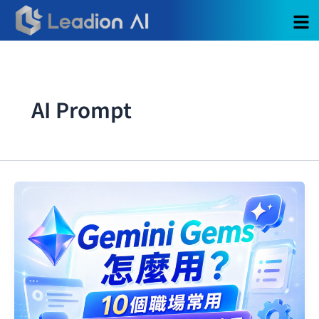
跳
至
主
要
內
容
AI Prompt