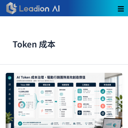
跳
至
主
要
內
容
Token 成本