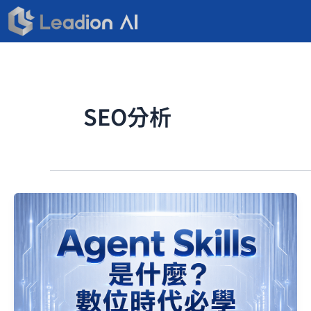
跳
至
主
要
內
容
SEO分析