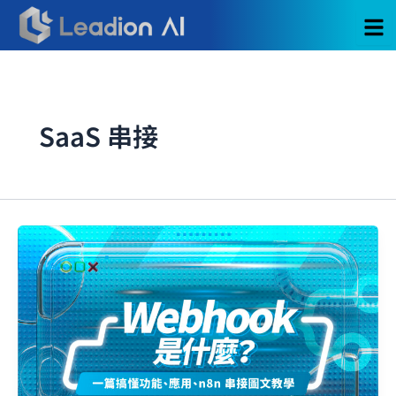
跳
至
主
要
內
容
SaaS 串接