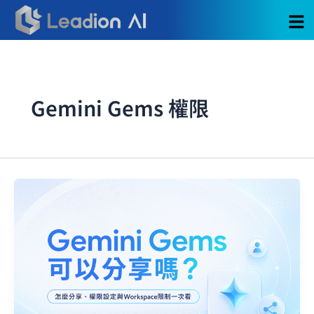
跳
至
主
要
內
容
Gemini Gems 權限