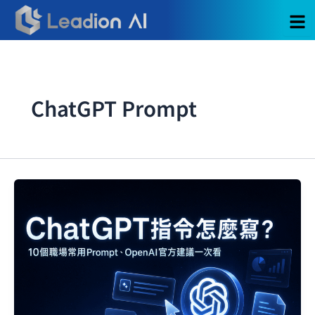
跳
至
主
要
內
容
ChatGPT Prompt