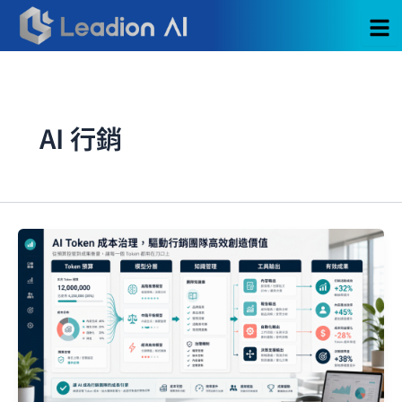
跳
至
主
要
內
容
AI 行銷