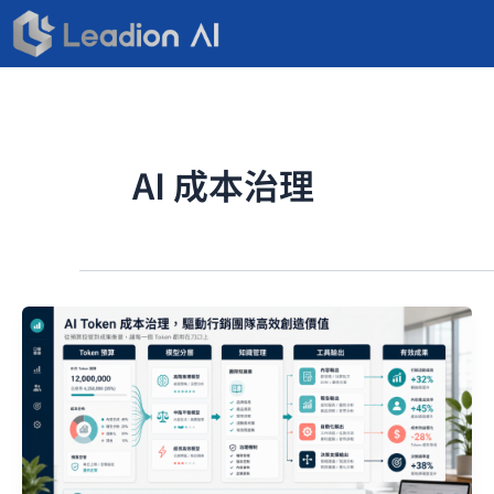
跳
至
主
要
內
容
AI 成本治理