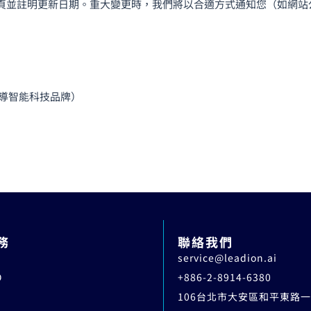
頁並註明更新日期。重大變更時，我們將以合適方式通知您（如網站
導智能科技品牌）
務
聯絡我們
service@leadion.ai
O
+886-2-8914-6380
106台北市大安區和平東路一