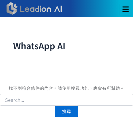
搜
跳
尋
至
關
主
鍵
要
字:
內
容
WhatsApp AI
找不到符合條件的內容。請使用搜尋功能，應會有所幫助。