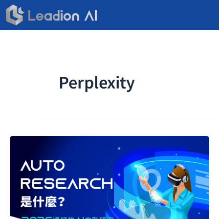
跳
至
主
要
內
容
Perplexity