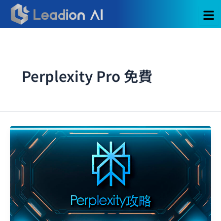
跳
至
主
要
內
容
Perplexity Pro 免費