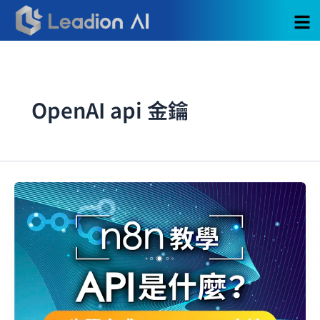
跳
至
主
要
內
容
OpenAI api 金鑰