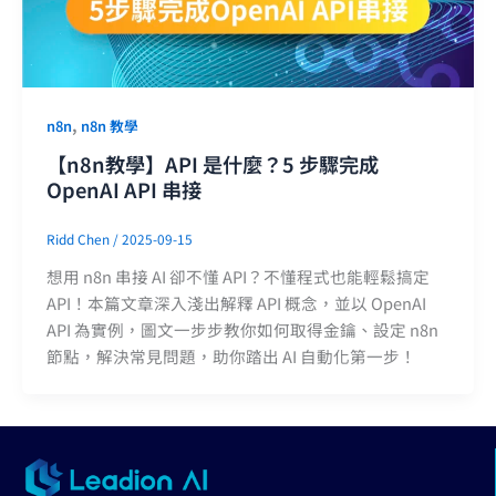
,
n8n
n8n 教學
【n8n教學】API 是什麼？5 步驟完成
OpenAI API 串接
Ridd Chen
/
2025-09-15
想用 n8n 串接 AI 卻不懂 API？不懂程式也能輕鬆搞定
API！本篇文章深入淺出解釋 API 概念，並以 OpenAI
API 為實例，圖文一步步教你如何取得金鑰、設定 n8n
節點，解決常見問題，助你踏出 AI 自動化第一步！