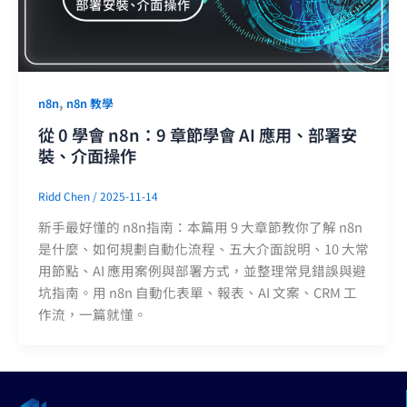
,
n8n
n8n 教學
從 0 學會 n8n：9 章節學會 AI 應用、部署安
裝、介面操作
Ridd Chen
/
2025-11-14
新手最好懂的 n8n指南：本篇用 9 大章節教你了解 n8n
是什麼、如何規劃自動化流程、五大介面說明、10 大常
用節點、AI 應用案例與部署方式，並整理常見錯誤與避
坑指南。用 n8n 自動化表單、報表、AI 文案、CRM 工
作流，一篇就懂。