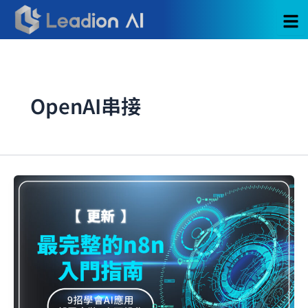
跳
至
主
要
內
容
OpenAI串接