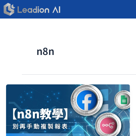
跳
至
主
要
內
容
n8n