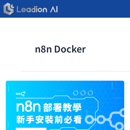
跳
至
主
要
內
容
n8n Docker