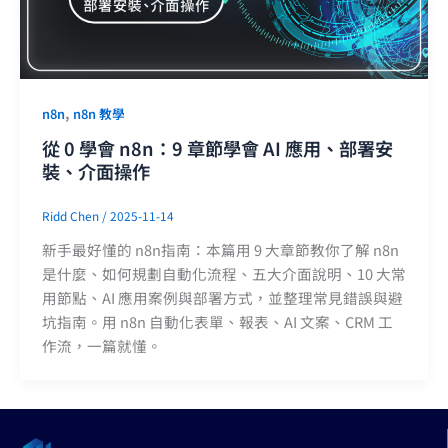
,
n8n
n8n 教學
從 0 學會 n8n：9 章節學會 AI 應用、部署安
裝、介面操作
Ridd Chen
/
2025-11-14
新手最好懂的 n8n指南：本篇用 9 大章節教你了解 n8n
是什麼、如何規劃自動化流程、五大介面說明、10 大常
用節點、AI 應用案例與部署方式，並整理常見錯誤與避
坑指南。用 n8n 自動化表單、報表、AI 文案、CRM 工
作流，一篇就懂。