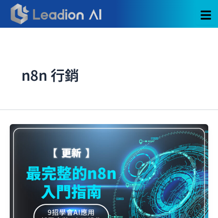
跳
至
主
要
內
容
n8n 行銷