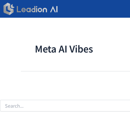
搜
跳
尋
至
關
主
鍵
要
字:
內
容
Meta AI Vibes