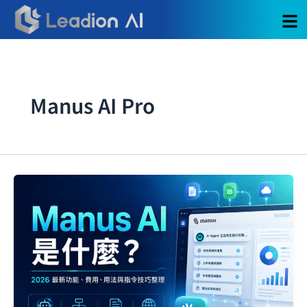
跳
至
主
要
內
容
Manus AI Pro