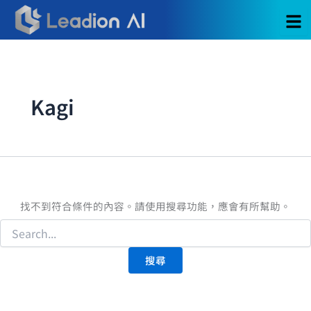
搜
跳
尋
至
關
主
鍵
要
字:
內
容
Kagi
找不到符合條件的內容。請使用搜尋功能，應會有所幫助。