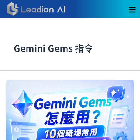
跳
至
主
要
內
容
Gemini Gems 指令