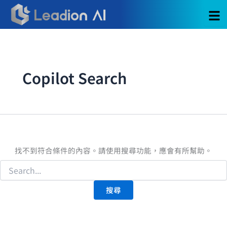
搜
跳
尋
至
關
主
鍵
要
字:
內
容
Copilot Search
找不到符合條件的內容。請使用搜尋功能，應會有所幫助。