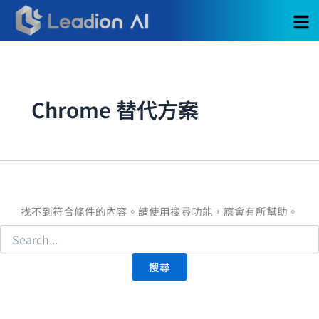
搜
跳
尋
至
關
主
鍵
要
字:
內
容
Chrome 替代方案
找不到符合條件的內容。請使用搜尋功能，應會有所幫助。