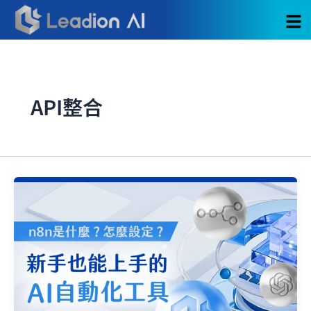
跳
至
主
要
內
容
API整合