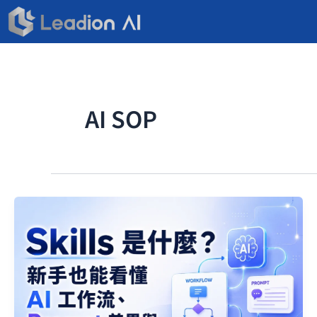
跳
至
主
要
內
容
AI SOP