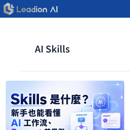
跳
至
主
要
內
容
AI Skills