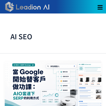
跳
至
主
要
內
容
AI SEO