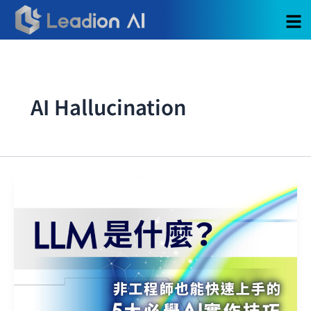
跳
至
主
要
內
容
AI Hallucination