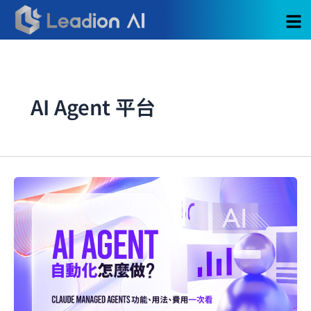
跳
至
主
要
內
容
AI Agent 平台