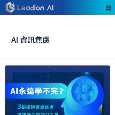
跳
至
主
要
內
容
AI 資訊焦慮