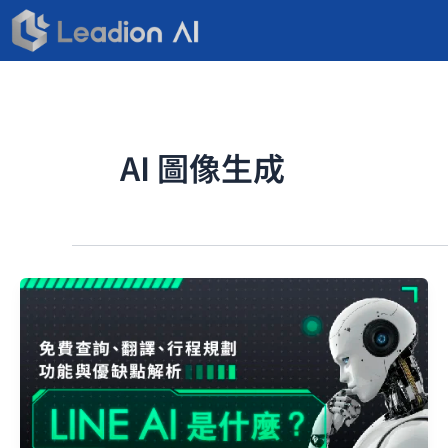
跳
至
主
要
內
容
AI 圖像生成