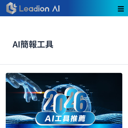
跳
至
主
要
內
容
AI簡報工具