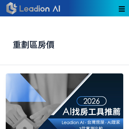
跳
至
主
要
內
容
重劃區房價