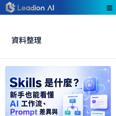
跳
至
主
要
內
容
資料整理