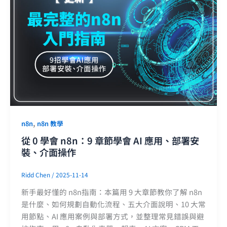
,
n8n
n8n 教學
從 0 學會 n8n：9 章節學會 AI 應用、部署安
裝、介面操作
Ridd Chen
/
2025-11-14
新手最好懂的 n8n指南：本篇用 9 大章節教你了解 n8n
是什麼、如何規劃自動化流程、五大介面說明、10 大常
用節點、AI 應用案例與部署方式，並整理常見錯誤與避