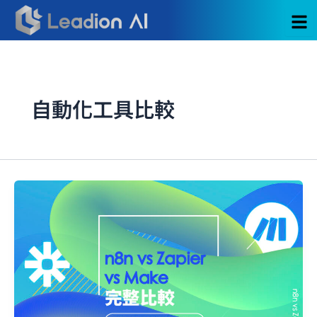
跳
至
主
要
內
容
自動化工具比較