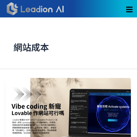
跳
至
主
要
內
容
網站成本