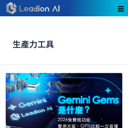
跳
至
主
要
內
容
生產力工具