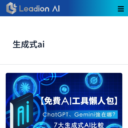
跳
至
主
要
內
容
生成式ai