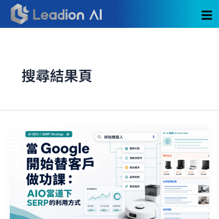
跳
至
主
要
內
容
搜尋結果頁