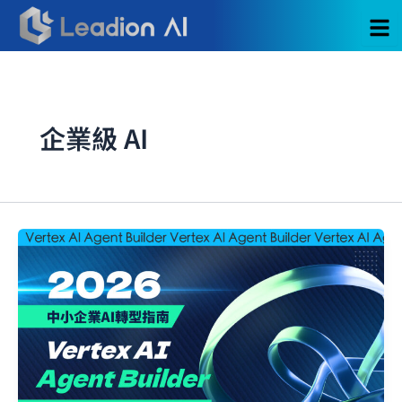
跳
至
主
要
內
容
企業級 AI